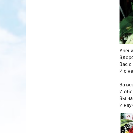
Учени
Здоро
Вас с
И с н
За вс
И обе
Вы на
И нау