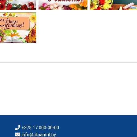
+375 17 000-00-00
info@эkзamпl.by